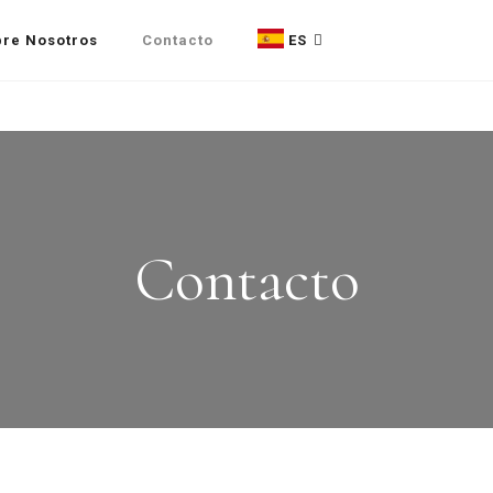
re Nosotros
Contacto
ES
EN
FR
Contacto
DE
IT
ES